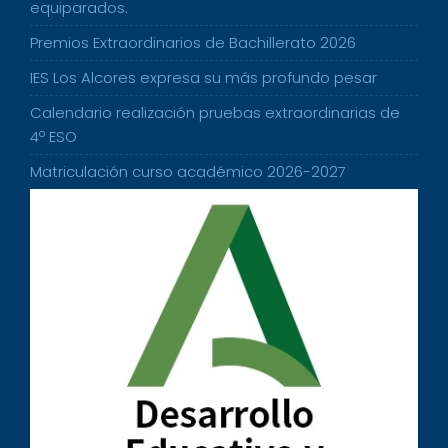
equiparados.
Premios Extraordinarios de Bachillerato 2026
IES Los Alcores expresa su más profundo pesar
Calendario realización pruebas extraordinarias de
4º ESO
Matriculación curso académico 2026-2027