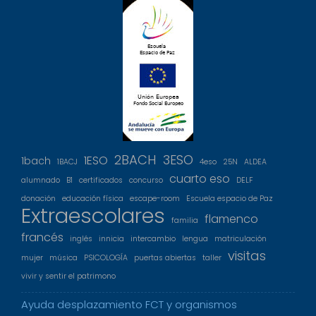
2BACH
3ESO
1ESO
1bach
1BACJ
4eso
25N
ALDEA
cuarto eso
alumnado
B1
certificados
concurso
DELF
donación
educación física
escape-room
Escuela espacio de Paz
Extraescolares
flamenco
familia
francés
inglés
innicia
intercambio
lengua
matriculación
visitas
mujer
música
PSICOLOGÍA
puertas abiertas
taller
vivir y sentir el patrimono
Ayuda desplazamiento FCT y organismos