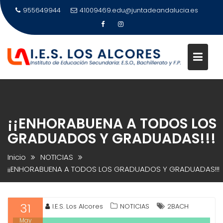
Saltar
955649944
41009469.edu@juntadeandalucia.es
al
contenido
¡¡ENHORABUENA A TODOS LOS
GRADUADOS Y GRADUADAS!!!
Inicio
NOTICIAS
¡¡ENHORABUENA A TODOS LOS GRADUADOS Y GRADUADAS!!!
31
I.E.S. Los Alcores
NOTICIAS
2BACH
May