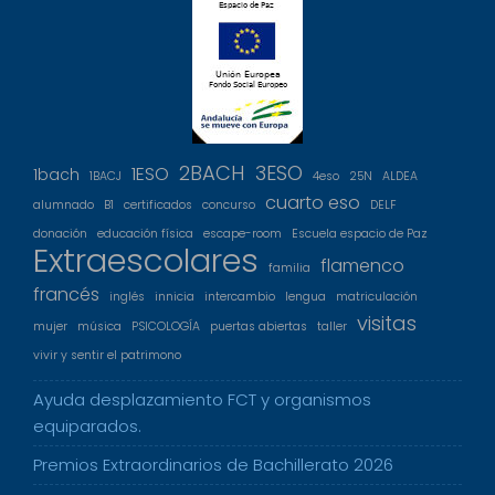
2BACH
3ESO
1ESO
1bach
1BACJ
4eso
25N
ALDEA
cuarto eso
alumnado
B1
certificados
concurso
DELF
donación
educación física
escape-room
Escuela espacio de Paz
Extraescolares
flamenco
familia
francés
inglés
innicia
intercambio
lengua
matriculación
visitas
mujer
música
PSICOLOGÍA
puertas abiertas
taller
vivir y sentir el patrimono
Ayuda desplazamiento FCT y organismos
equiparados.
Premios Extraordinarios de Bachillerato 2026