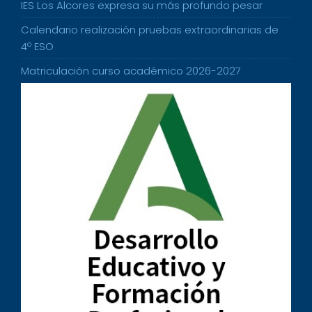
IES Los Alcores expresa su más profundo pesar
Calendario realización pruebas extraordinarias de
4º ESO
Matriculación curso académico 2026-2027