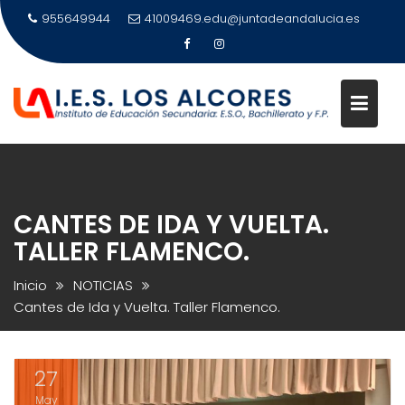
Saltar
955649944
41009469.edu@juntadeandalucia.es
al
contenido
CANTES DE IDA Y VUELTA.
TALLER FLAMENCO.
Inicio
NOTICIAS
Cantes de Ida y Vuelta. Taller Flamenco.
27
May