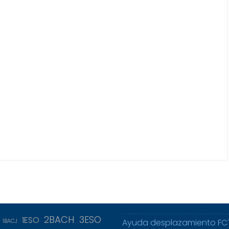
2BACH
3ESO
1ESO
Ayuda desplazamiento FC
1BACJ