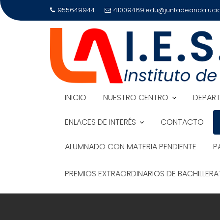
Saltar
955649944
41009469.edu@juntadeandalucia
al
contenido
INICIO
NUESTRO CENTRO
DEPAR
ENLACES DE INTERÉS
CONTACTO
ALUMNADO CON MATERIA PENDIENTE
P
PREMIOS EXTRAORDINARIOS DE BACHILLER