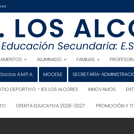
.es
TAMENTOS
ALUMNADO
FAMILIAS
PROFESOR
Socios A.M.P.A.
MOODLE
SECRETARÍA-ADMINISTRACI
ATIO DEPORTIVO – IES LOS ALCORES
INNOVAMOS
EN
ATO
OFERTA EDUCATIVA 2026-2027.
PROMOCIÓN Y TI