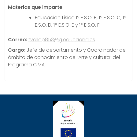
Materias
que imparte
:
Educación física 1º E.S.O. B, 1º E.S.O. C, 1º
E.S.O. D, 1º E.S.O. E y 1º E.S.O. F.
Correo
:
tvallop853@g.educaand.es
Cargo:
Jefe de departamento y Coordinador del
ámbito de conocimiento de “Arte y cultura” del
Programa CIMA.