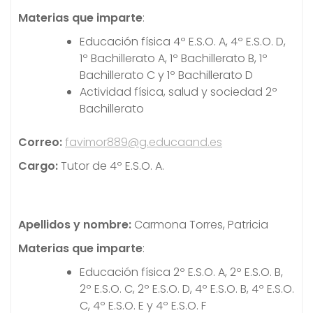
Materias
que imparte
:
Educación física 4º E.S.O. A, 4º E.S.O. D,
1º Bachillerato A, 1º Bachillerato B, 1º
Bachillerato C y 1º Bachillerato D
Actividad física, salud y sociedad 2º
Bachillerato
Correo:
favimor889@g.educaand.es
Cargo:
Tutor de 4º E.S.O. A.
Apellidos y nombre:
Carmona Torres, Patricia
Materias
que imparte
:
Educación física 2º E.S.O. A, 2º E.S.O. B,
2º E.S.O. C, 2º E.S.O. D, 4º E.S.O. B, 4º E.S.O.
C, 4º E.S.O. E y 4º E.S.O. F