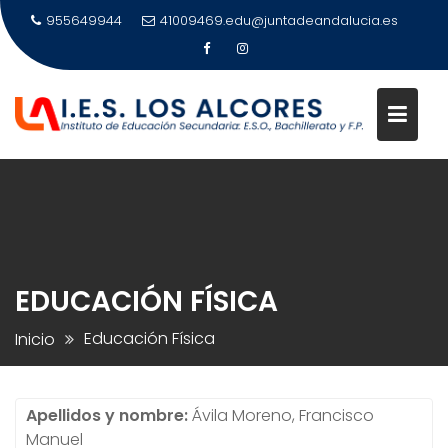
Saltar
955649944
41009469.edu@juntadeandalucia.es
al
contenido
EDUCACIÓN FÍSICA
Educación Física
Inicio
Apellidos y nombre:
Ávila Moreno, Francisco
Manuel