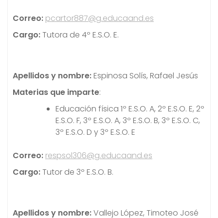
Correo
:
pcartor887@g.educaand.es
Cargo:
Tutora de 4º E.S.O. E.
Apellidos
y nombre:
Espinosa Solís, Rafael Jesús
Materias
que imparte
:
Educación física 1º E.S.O. A, 2º E.S.O. E, 2º
E.S.O. F, 3º E.S.O. A, 3º E.S.O. B, 3º E.S.O. C,
3º E.S.O. D y 3º E.S.O. E
Correo:
respsol306@g.educaand.es
Cargo:
Tutor de 3º E.S.O. B.
Apellidos y nombre:
Vallejo López, Timoteo José