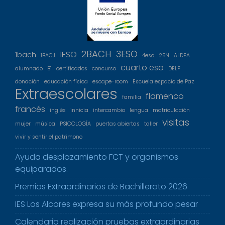
2BACH
3ESO
1ESO
1bach
1BACJ
4eso
25N
ALDEA
cuarto eso
alumnado
B1
certificados
concurso
DELF
donación
educación física
escape-room
Escuela espacio de Paz
Extraescolares
flamenco
familia
francés
inglés
innicia
intercambio
lengua
matriculación
visitas
mujer
música
PSICOLOGÍA
puertas abiertas
taller
vivir y sentir el patrimono
Ayuda desplazamiento FCT y organismos
equiparados.
Premios Extraordinarios de Bachillerato 2026
IES Los Alcores expresa su más profundo pesar
Calendario realización pruebas extraordinarias