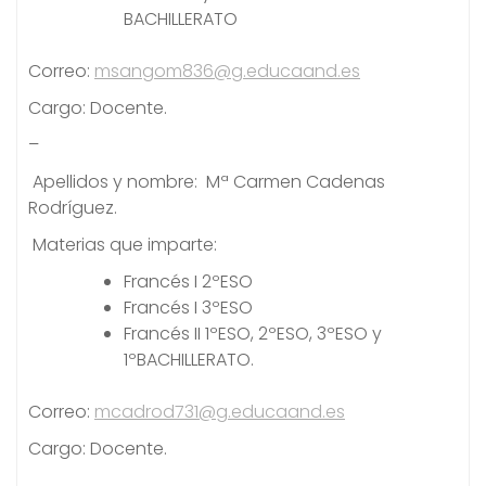
BACHILLERATO
Correo:
msangom836@g.educaand.es
Cargo: Docente.
–
Apellidos y nombre: Mª Carmen Cadenas
Rodríguez.
Materias que imparte:
Francés I 2ºESO
Francés I 3ºESO
Francés II 1ºESO, 2ºESO, 3ºESO y
1ºBACHILLERATO.
Correo:
mcadrod731@g.educaand.es
Cargo: Docente.