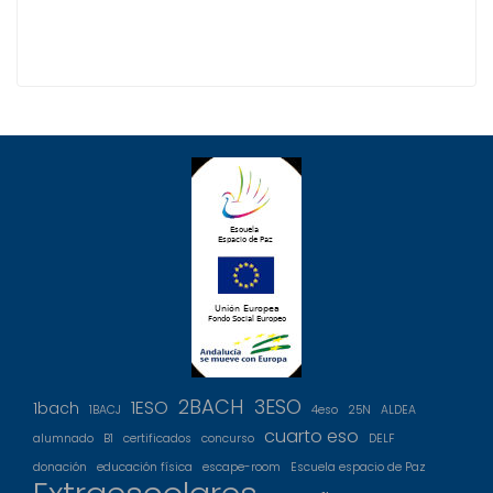
2BACH
3ESO
1ESO
1bach
1BACJ
4eso
25N
ALDEA
cuarto eso
alumnado
B1
certificados
concurso
DELF
donación
educación física
escape-room
Escuela espacio de Paz