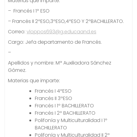
Materias que imparte:
– Francés I 1º ESO
– Francés II 2ºESO,3ºESO,4ºESO Y 2ºBACHILLERATO.
Correo:
vloppos693@g.educaand.es
Cargo: Jefa departamento de Francés.
–
Apellidos y nombre: Mª Auxiliadora Sánchez
Gómez.
Materias que imparte:
Francés I 4ºESO
Francés II 3ºESO
Francés I 1º BACHILLERATO
Francés I 2º BACHILLERATO
Polifonía y Multiculturalidad I 1º
BACHILLERATO
Polifonía y Multiculturalidad II 2º