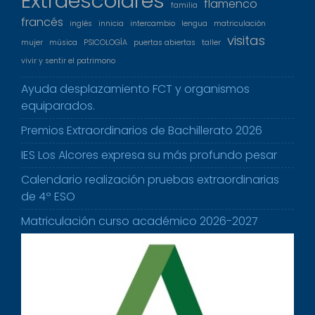
Extraescolares
flamenco
familia
francés
inglés
innicia
intercambio
lengua
matriculación
visitas
mujer
música
PSICOLOGÍA
puertas abiertas
taller
vivir y sentir el patrimono
Ayuda desplazamiento FCT y organismos
equiparados.
Premios Extraordinarios de Bachillerato 2026
IES Los Alcores expresa su más profundo pesar
Calendario realización pruebas extraordinarias
de 4º ESO
Matriculación curso académico 2026-2027