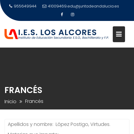
Saltar
955649944
41009469.edu@juntadeandalucia.es
al
contenido
FRANCÉS
Francés
Inicio
Apellidos y nombre: López Postigo, Virtudes.