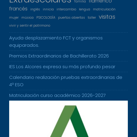
flamenco
familia
francés
inglés
innicia
intercambio
lengua
matriculación
visitas
mujer
música
PSICOLOGÍA
puertas abiertas
taller
vivir y sentir el patrimono
Ayuda desplazamiento FCT y organismos
equiparados.
Premios Extraordinarios de Bachillerato 2026
IES Los Alcores expresa su más profundo pesar
Calendario realización pruebas extraordinarias de
4º ESO
Matriculación curso académico 2026-2027