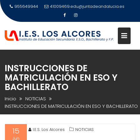
Saltar
955649944
41009469.edu@juntadeandalucia.es
al
contenido
INSTRUCCIONES DE
MATRICULACIÓN EN ESO Y
BACHILLERATO
Inicio
NOTICIAS
INSTRUCCIONES DE MATRICULACIÓN EN ESO Y BACHILLERATO
15
I.E.S. Los Alcores
NOTICIAS
Jun