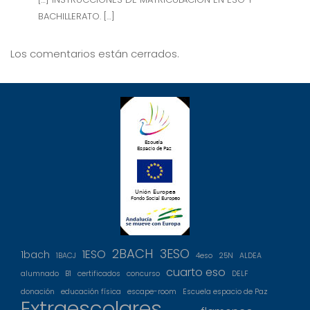
BACHILLERATO. […]
Los comentarios están cerrados.
2BACH
3ESO
1ESO
1bach
1BACJ
4eso
25N
ALDEA
cuarto eso
alumnado
B1
certificados
concurso
DELF
donación
educación física
escape-room
Escuela espacio de Paz
Extraescolares