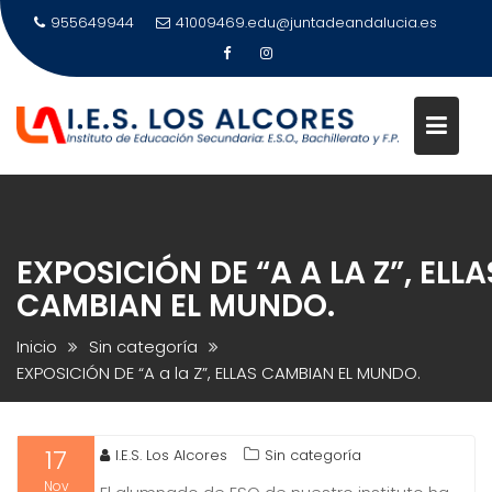
Saltar
955649944
41009469.edu@juntadeandalucia.es
al
contenido
EXPOSICIÓN DE “A A LA Z”, ELLA
CAMBIAN EL MUNDO.
Inicio
Sin categoría
EXPOSICIÓN DE “A a la Z”, ELLAS CAMBIAN EL MUNDO.
17
I.E.S. Los Alcores
Sin categoría
Nov