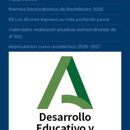
Premios Extraordinarios de Bachillerato 2026
IES Los Alcores expresa su más profundo pesar
Calendario realización pruebas extraordinarias de
4º ESO
Matriculación curso académico 2026-2027