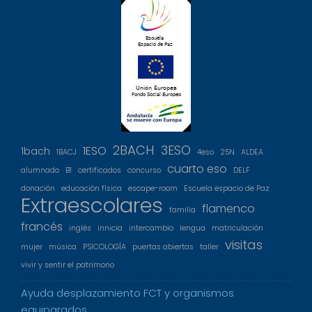
2BACH
3ESO
1ESO
1bach
1BACJ
4eso
25N
ALDEA
cuarto eso
alumnado
B1
certificados
concurso
DELF
donación
educación física
escape-room
Escuela espacio de Paz
Extraescolares
flamenco
familia
francés
inglés
innicia
intercambio
lengua
matriculación
visitas
mujer
música
PSICOLOGÍA
puertas abiertas
taller
vivir y sentir el patrimono
Ayuda desplazamiento FCT y organismos
equiparados.