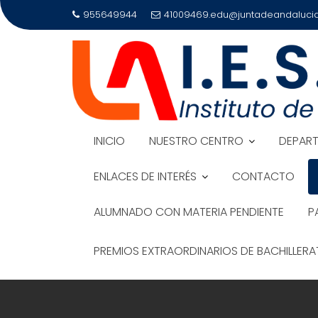
Saltar
955649944
41009469.edu@juntadeandalucia
al
contenido
INICIO
NUESTRO CENTRO
DEPAR
ENLACES DE INTERÉS
CONTACTO
ALUMNADO CON MATERIA PENDIENTE
P
PREMIOS EXTRAORDINARIOS DE BACHILLER