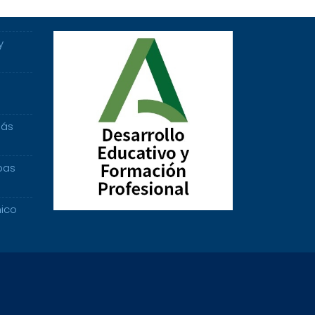
y
más
bas
ico