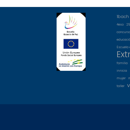
1bach
4eso
2
concurs
educació
Escuela 
Ext
familia
innicia
mujer
v
taller