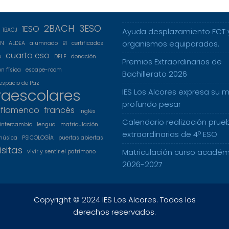
2BACH
3ESO
1ESO
1BACJ
Ayuda desplazamiento FCT 
organismos equiparados.
5N
ALDEA
alumnado
B1
certificados
cuarto eso
o
DELF
donación
Premios Extraordinarios de
n física
escape-room
Bachillerato 2026
espacio de Paz
raescolares
IES Los Alcores expresa su 
profundo pesar
flamenco
francés
inglés
Calendario realización prue
intercambio
lengua
matriculación
extraordinarias de 4º ESO
música
PSICOLOGÍA
puertas abiertas
isitas
Matriculación curso académ
vivir y sentir el patrimono
2026-2027
Copyright © 2024 IES Los Alcores. Todos los
derechos reservados.