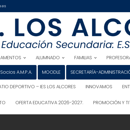
.es
TAMENTOS
ALUMNADO
FAMILIAS
PROFESOR
Socios A.M.P.A.
MOODLE
SECRETARÍA-ADMINISTRACI
ATIO DEPORTIVO – IES LOS ALCORES
INNOVAMOS
EN
ATO
OFERTA EDUCATIVA 2026-2027.
PROMOCIÓN Y TI