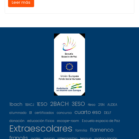
Leer más
2BACH
3ESO
1ESO
1bach
1BACJ
4eso
25N
ALDEA
cuarto eso
alumnado
B1
certificados
concurso
DELF
donación
educación física
escape-room
Escuela espacio de Paz
Extraescolares
flamenco
familia
francés
inglés
innicia
intercambio
lengua
matriculación