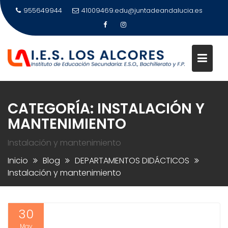
Saltar
955649944
41009469.edu@juntadeandalucia.es
al
contenido
CATEGORÍA:
INSTALACIÓN Y
MANTENIMIENTO
Instalación y mantenimiento
Inicio
Blog
DEPARTAMENTOS DIDÁCTICOS
Instalación y mantenimiento
30
May