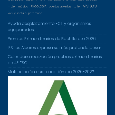
visitas
mujer
música
PSICOLOGÍA
puertas abiertas
taller
vivir y sentir el patrimono
Ayuda desplazamiento FCT y organismos
equiparados.
Premios Extraordinarios de Bachillerato 2026
IES Los Alcores expresa su más profundo pesar
Calendario realización pruebas extraordinarias
de 4º ESO
Matriculación curso académico 2026-2027