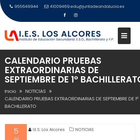
Saltar
955649944
41009469.edu@juntadeandalucia.es
al
contenido
CALENDARIO PRUEBAS
EXTRAORDINARIAS DE
SEPTIEMBRE DE 1º BACHILLERAT
Inicio
NOTICIAS
CALENDARIO PRUEBAS EXTRAORDINARIAS DE SEPTIEMBRE DE 1º
BACHILLERATO
5
I.E.S. Los Alcores
NOTICIAS
Jul