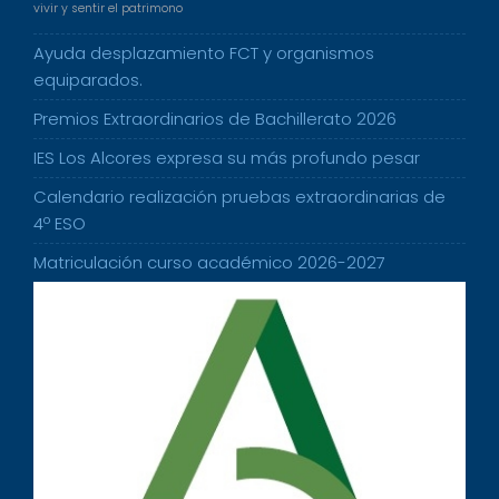
vivir y sentir el patrimono
Ayuda desplazamiento FCT y organismos
equiparados.
Premios Extraordinarios de Bachillerato 2026
IES Los Alcores expresa su más profundo pesar
Calendario realización pruebas extraordinarias de
4º ESO
Matriculación curso académico 2026-2027