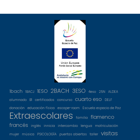
2BACH
3ESO
1ESO
1bach
1BACJ
4eso
25N
ALDEA
cuarto eso
alumnado
B1
certificados
concurso
DELF
donación
educación física
escape-room
Escuela espacio de Paz
Extraescolares
flamenco
familia
francés
inglés
innicia
intercambio
lengua
matriculación
visitas
mujer
música
PSICOLOGÍA
puertas abiertas
taller