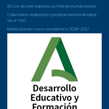
IES Los Alcores expresa su más profundo pesar
Calendario realización pruebas extraordinarias
de 4º ESO
Matriculación curso académico 2026-2027