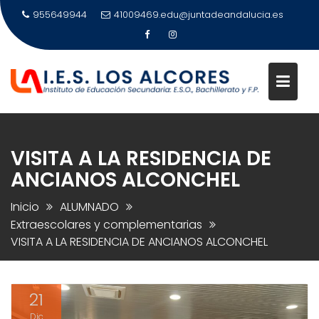
Saltar
955649944
41009469.edu@juntadeandalucia.es
al
contenido
VISITA A LA RESIDENCIA DE
ANCIANOS ALCONCHEL
Inicio
ALUMNADO
Extraescolares y complementarias
VISITA A LA RESIDENCIA DE ANCIANOS ALCONCHEL
21
Dic