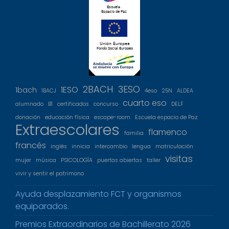
2BACH
3ESO
1ESO
1bach
1BACJ
4eso
25N
ALDEA
cuarto eso
alumnado
B1
certificados
concurso
DELF
donación
educación física
escape-room
Escuela espacio de Paz
Extraescolares
flamenco
familia
francés
inglés
innicia
intercambio
lengua
matriculación
visitas
mujer
música
PSICOLOGÍA
puertas abiertas
taller
vivir y sentir el patrimono
Ayuda desplazamiento FCT y organismos
equiparados.
Premios Extraordinarios de Bachillerato 2026