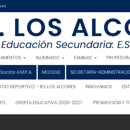
.es
TAMENTOS
ALUMNADO
FAMILIAS
PROFESOR
Socios A.M.P.A.
MOODLE
SECRETARÍA-ADMINISTRACI
ATIO DEPORTIVO – IES LOS ALCORES
INNOVAMOS
EN
ATO
OFERTA EDUCATIVA 2026-2027.
PROMOCIÓN Y TI