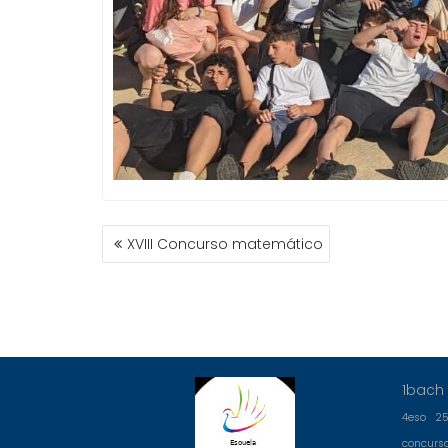
NAVEGACIÓN
XVIII Concurso matemático
DE
ENTRADAS
1bach
4eso
2
concurs