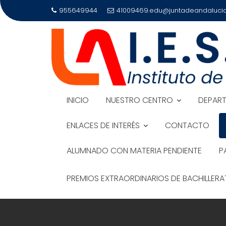
Saltar
955649944
41009469.edu@juntadeandalucia
al
contenido
INICIO
NUESTRO CENTRO
DEPAR
ENLACES DE INTERÉS
CONTACTO
ALUMNADO CON MATERIA PENDIENTE
P
PREMIOS EXTRAORDINARIOS DE BACHILLER