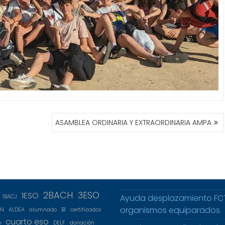
ASAMBLEA ORDINARIA Y EXTRAORDINARIA AMPA
2BACH
3ESO
1ESO
Ayuda desplazamiento FC
1BACJ
organismos equiparados.
5N
ALDEA
alumnado
B1
certificados
cuarto eso
o
DELF
donación