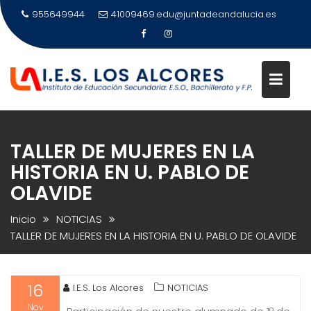
Saltar
955649944
41009469.edu@juntadeandalucia.es
al
contenido
TALLER DE MUJERES EN LA
HISTORIA EN U. PABLO DE
OLAVIDE
Inicio
NOTICIAS
TALLER DE MUJERES EN LA HISTORIA EN U. PABLO DE OLAVIDE
16
I.E.S. Los Alcores
NOTICIAS
Nov