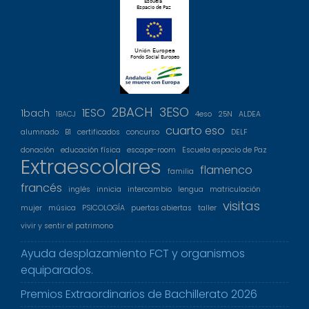
2BACH
3ESO
1ESO
1bach
1BACJ
4eso
25N
ALDEA
cuarto eso
alumnado
B1
certificados
concurso
DELF
donación
educación física
escape-room
Escuela espacio de Paz
Extraescolares
flamenco
familia
francés
inglés
innicia
intercambio
lengua
matriculación
visitas
mujer
música
PSICOLOGÍA
puertas abiertas
taller
vivir y sentir el patrimono
Ayuda desplazamiento FCT y organismos
equiparados.
Premios Extraordinarios de Bachillerato 2026