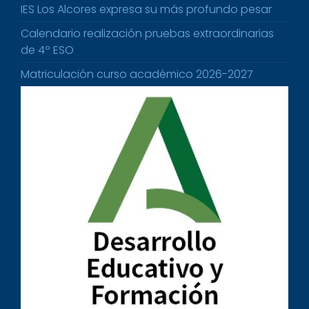
IES Los Alcores expresa su más profundo pesar
Calendario realización pruebas extraordinarias
de 4º ESO
Matriculación curso académico 2026-2027