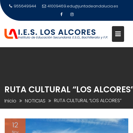
Saltar
955649944
41009469.edu@juntadeandalucia.es
al
contenido
RUTA CULTURAL “LOS ALCORES
RUTA CULTURAL “LOS ALCORES”
Inicio
NOTICIAS
12
Nov