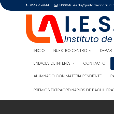
Saltar
955649944
41009469.edu@juntadeandalucia
al
contenido
INICIO
NUESTRO CENTRO
DEPAR
ENLACES DE INTERÉS
CONTACTO
ALUMNADO CON MATERIA PENDIENTE
P
PREMIOS EXTRAORDINARIOS DE BACHILLER