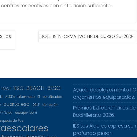
centros respectivos con antelación suficiente.
S Los
BOLETIN INFORMATIVO FIN DE CURSO 25-26
2BACH
3ESO
1ESO
Ayuda desplazamiento FC
1BACJ
organismos equiparados.
5N
ALDEA
alumnado
B1
certificados
cuarto eso
o
DELF
donación
Premios Extraordinarios de
n física
escape-room
Bachillerato 2026
espacio de Paz
raescolares
IES Los Alcores expresa su
profundo pesar
flamenco
francés