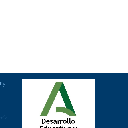
T y
 más