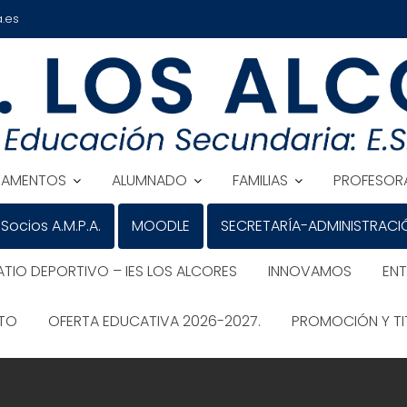
.es
TAMENTOS
ALUMNADO
FAMILIAS
PROFESOR
Socios A.M.P.A.
MOODLE
SECRETARÍA-ADMINISTRACI
ATIO DEPORTIVO – IES LOS ALCORES
INNOVAMOS
EN
ATO
OFERTA EDUCATIVA 2026-2027.
PROMOCIÓN Y TI