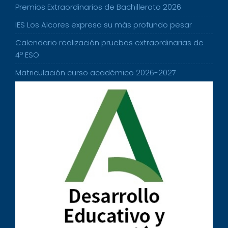
Premios Extraordinarios de Bachillerato 2026
IES Los Alcores expresa su más profundo pesar
Calendario realización pruebas extraordinarias de
4º ESO
Matriculación curso académico 2026-2027