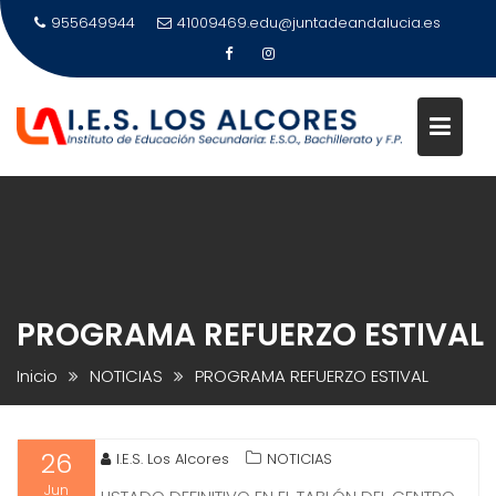
Saltar
955649944
41009469.edu@juntadeandalucia.es
al
contenido
PROGRAMA REFUERZO ESTIVAL
Inicio
NOTICIAS
PROGRAMA REFUERZO ESTIVAL
26
I.E.S. Los Alcores
NOTICIAS
Jun