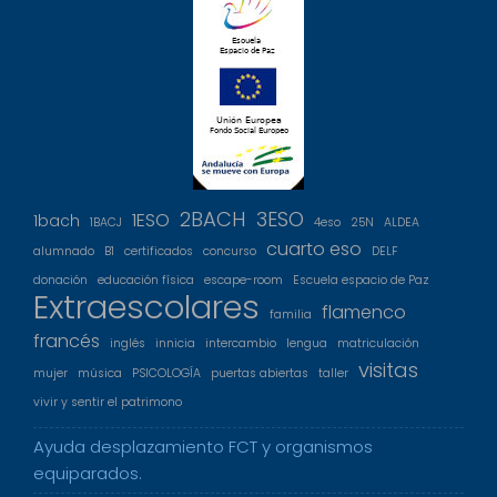
2BACH
3ESO
1ESO
1bach
1BACJ
4eso
25N
ALDEA
cuarto eso
alumnado
B1
certificados
concurso
DELF
donación
educación física
escape-room
Escuela espacio de Paz
Extraescolares
flamenco
familia
francés
inglés
innicia
intercambio
lengua
matriculación
visitas
mujer
música
PSICOLOGÍA
puertas abiertas
taller
vivir y sentir el patrimono
Ayuda desplazamiento FCT y organismos
equiparados.