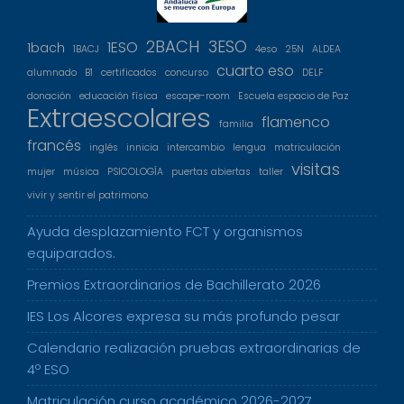
2BACH
3ESO
1ESO
1bach
1BACJ
4eso
25N
ALDEA
cuarto eso
alumnado
B1
certificados
concurso
DELF
donación
educación física
escape-room
Escuela espacio de Paz
Extraescolares
flamenco
familia
francés
inglés
innicia
intercambio
lengua
matriculación
visitas
mujer
música
PSICOLOGÍA
puertas abiertas
taller
vivir y sentir el patrimono
Ayuda desplazamiento FCT y organismos
equiparados.
Premios Extraordinarios de Bachillerato 2026
IES Los Alcores expresa su más profundo pesar
Calendario realización pruebas extraordinarias de
4º ESO
Matriculación curso académico 2026-2027