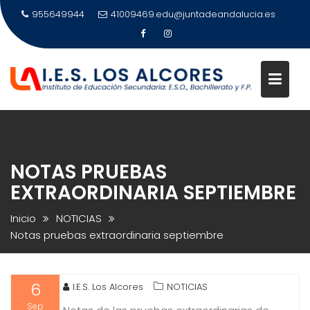
Saltar
955649944
41009469.edu@juntadeandalucia.es
al
contenido
NOTAS PRUEBAS
EXTRAORDINARIA SEPTIEMBRE
Inicio
NOTICIAS
Notas pruebas extraordinaria septiembre
6
I.E.S. Los Alcores
NOTICIAS
Sep