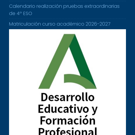
Calendario realización pruebas extraordinarias
de 4º ESO
Matriculación curso académico 2026-2027