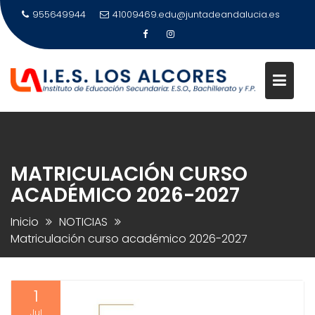
Saltar
955649944
41009469.edu@juntadeandalucia.es
al
contenido
MATRICULACIÓN CURSO
ACADÉMICO 2026-2027
Inicio
NOTICIAS
Matriculación curso académico 2026-2027
1
Jul