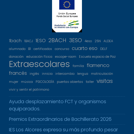
2BACH
3ESO
1ESO
1bach
1BACJ
4eso
25N
ALDEA
cuarto eso
alumnado
B1
certificados
concurso
DELF
donación
educación física
escape-room
Escuela espacio de Paz
Extraescolares
flamenco
familia
francés
inglés
innicia
intercambio
lengua
matriculación
visitas
mujer
música
PSICOLOGÍA
puertas abiertas
taller
vivir y sentir el patrimono
Ayuda desplazamiento FCT y organismos
equiparados.
Premios Extraordinarios de Bachillerato 2026
IES Los Alcores expresa su más profundo pesar