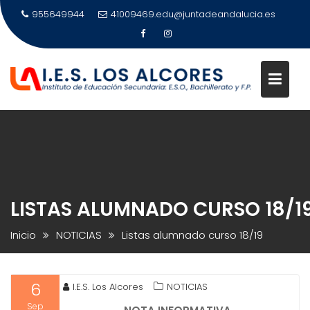
Saltar
955649944
41009469.edu@juntadeandalucia.es
al
contenido
LISTAS ALUMNADO CURSO 18/1
Inicio
NOTICIAS
Listas alumnado curso 18/19
6
I.E.S. Los Alcores
NOTICIAS
Sep