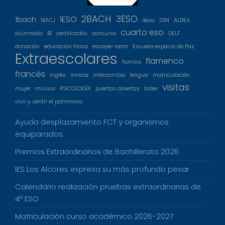
2BACH
3ESO
1ESO
1bach
1BACJ
4eso
25N
ALDEA
cuarto eso
alumnado
B1
certificados
concurso
DELF
donación
educación física
escape-room
Escuela espacio de Paz
Extraescolares
flamenco
familia
francés
inglés
innicia
intercambio
lengua
matriculación
visitas
mujer
música
PSICOLOGÍA
puertas abiertas
taller
vivir y sentir el patrimono
Ayuda desplazamiento FCT y organismos
equiparados.
Premios Extraordinarios de Bachillerato 2026
IES Los Alcores expresa su más profundo pesar
Calendario realización pruebas extraordinarias de
4º ESO
Matriculación curso académico 2026-2027