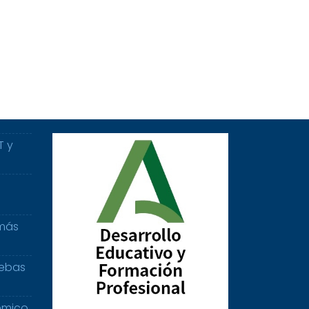
T y
 más
uebas
émico