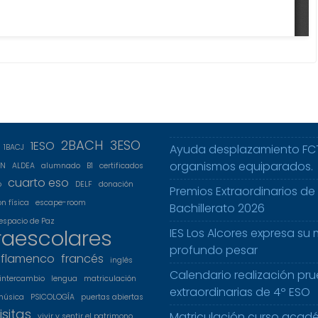
2BACH
3ESO
1ESO
Ayuda desplazamiento FC
1BACJ
organismos equiparados.
5N
ALDEA
alumnado
B1
certificados
cuarto eso
o
DELF
donación
Premios Extraordinarios de
n física
escape-room
Bachillerato 2026
espacio de Paz
raescolares
IES Los Alcores expresa su
profundo pesar
flamenco
francés
inglés
Calendario realización pr
intercambio
lengua
matriculación
extraordinarias de 4º ESO
música
PSICOLOGÍA
puertas abiertas
isitas
Matriculación curso acad
vivir y sentir el patrimono