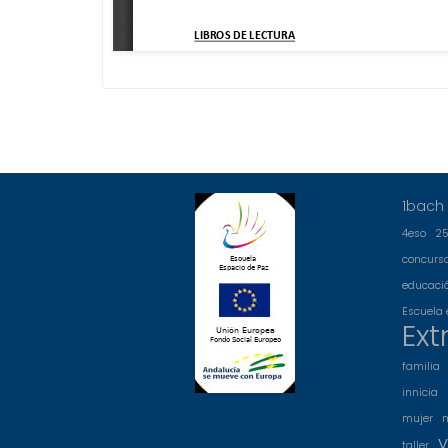
1bach
4eso
2
concurs
educació
Escuela 
Ext
familia
innicia
mujer
v
taller