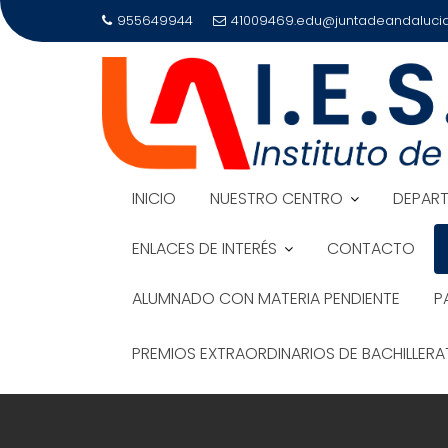
Saltar
955649944
41009469.edu@juntadeandalucia
al
contenido
INICIO
NUESTRO CENTRO
DEPAR
ENLACES DE INTERÉS
CONTACTO
ALUMNADO CON MATERIA PENDIENTE
P
PREMIOS EXTRAORDINARIOS DE BACHILLER