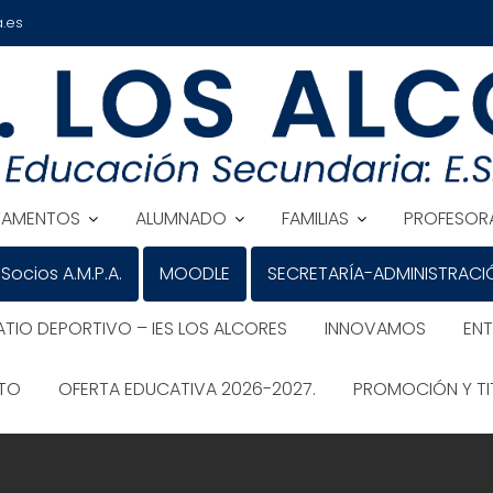
.es
TAMENTOS
ALUMNADO
FAMILIAS
PROFESOR
Socios A.M.P.A.
MOODLE
SECRETARÍA-ADMINISTRACI
ATIO DEPORTIVO – IES LOS ALCORES
INNOVAMOS
EN
ATO
OFERTA EDUCATIVA 2026-2027.
PROMOCIÓN Y TI