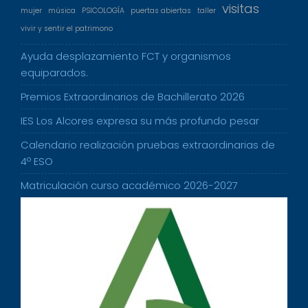
visitas
mujer
música
PSICOLOGÍA
puertas abiertas
taller
vivir y sentir el patrimono
Ayuda desplazamiento FCT y organismos
equiparados.
Premios Extraordinarios de Bachillerato 2026
IES Los Alcores expresa su más profundo pesar
Calendario realización pruebas extraordinarias de
4º ESO
Matriculación curso académico 2026-2027