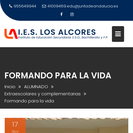
Saltar
955649944
41009469.edu@juntadeandalucia.es
al
contenido
FORMANDO PARA LA VIDA
Inicio
ALUMNADO
Extraescolares y complementarias
Formando para la vida
17
Nov