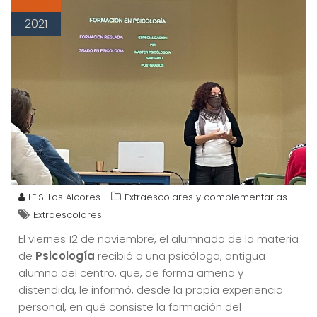
2021
I.E.S. Los Alcores
Extraescolares y complementarias
Extraescolares
El viernes 12 de noviembre, el alumnado de la materia
de
Psicología
recibió a una psicóloga, antigua
alumna del centro, que, de forma amena y
distendida, le informó, desde la propia experiencia
personal, en qué consiste la formación del