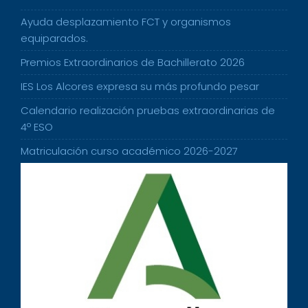
Ayuda desplazamiento FCT y organismos
equiparados.
Premios Extraordinarios de Bachillerato 2026
IES Los Alcores expresa su más profundo pesar
Calendario realización pruebas extraordinarias de
4º ESO
Matriculación curso académico 2026-2027