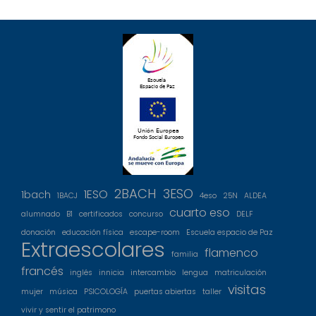
2BACH
3ESO
1ESO
1bach
1BACJ
4eso
25N
ALDEA
cuarto eso
alumnado
B1
certificados
concurso
DELF
donación
educación física
escape-room
Escuela espacio de Paz
Extraescolares
flamenco
familia
francés
inglés
innicia
intercambio
lengua
matriculación
visitas
mujer
música
PSICOLOGÍA
puertas abiertas
taller
vivir y sentir el patrimono