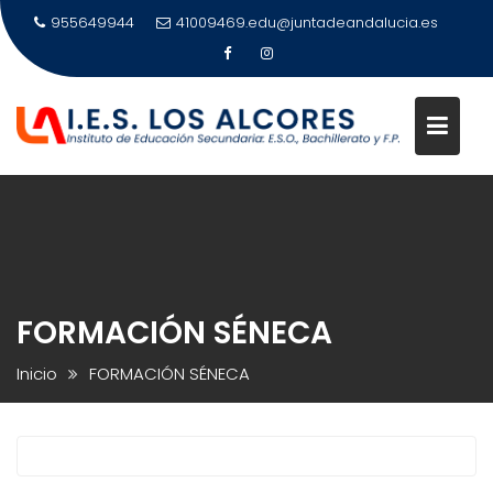
Saltar
955649944
41009469.edu@juntadeandalucia.es
al
contenido
FORMACIÓN SÉNECA
Inicio
FORMACIÓN SÉNECA