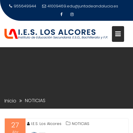
Saltar
955649944
41009469.edu@juntadeandalucia.es
al
contenido
NOTICIAS
Inicio
27
I.E.S. Los Alcores
NOTICIAS
Abr