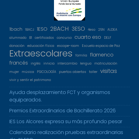
2BACH
3ESO
1ESO
1bach
1BACJ
4eso
25N
ALDEA
cuarto eso
alumnado
B1
certificados
concurso
DELF
donación
educación física
escape-room
Escuela espacio de Paz
Extraescolares
flamenco
familia
francés
inglés
innicia
intercambio
lengua
matriculación
visitas
mujer
música
PSICOLOGÍA
puertas abiertas
taller
vivir y sentir el patrimono
Ayuda desplazamiento FCT y organismos
equiparados.
Premios Extraordinarios de Bachillerato 2026
IES Los Alcores expresa su más profundo pesar
Calendario realización pruebas extraordinarias