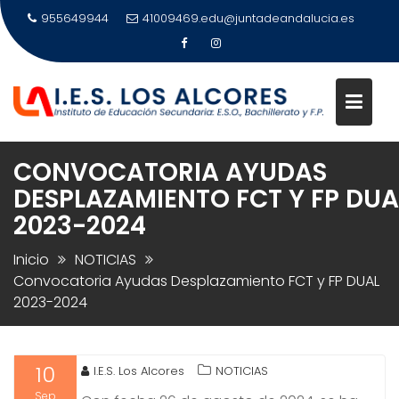
Saltar
955649944
41009469.edu@juntadeandalucia.es
al
contenido
CONVOCATORIA AYUDAS
DESPLAZAMIENTO FCT Y FP DUA
2023-2024
Inicio
NOTICIAS
Convocatoria Ayudas Desplazamiento FCT y FP DUAL
2023-2024
10
I.E.S. Los Alcores
NOTICIAS
Sep