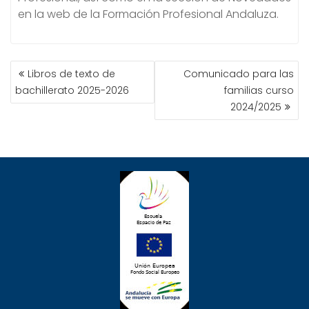
en la web de la Formación Profesional Andaluza.
NAVEGACIÓN
Libros de texto de
Comunicado para las
DE
bachillerato 2025-2026
familias curso
ENTRADAS
2024/2025