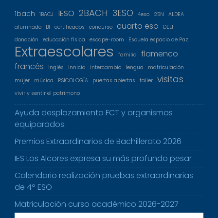
2BACH
3ESO
1ESO
1bach
1BACJ
4eso
25N
ALDEA
cuarto eso
alumnado
B1
certificados
concurso
DELF
donación
educación física
escape-room
Escuela espacio de Paz
Extraescolares
flamenco
familia
francés
inglés
innicia
intercambio
lengua
matriculación
visitas
mujer
música
PSICOLOGÍA
puertas abiertas
taller
vivir y sentir el patrimono
Ayuda desplazamiento FCT y organismos
equiparados.
Premios Extraordinarios de Bachillerato 2026
IES Los Alcores expresa su más profundo pesar
Calendario realización pruebas extraordinarias
de 4º ESO
Matriculación curso académico 2026-2027