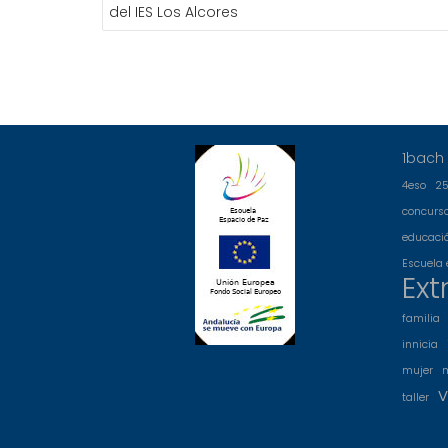
DE
del IES Los Alcores
ENTRADAS
1bach
4eso
2
concurs
educació
Escuela 
Ext
familia
innicia
mujer
v
taller