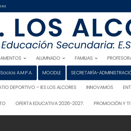
.es
TAMENTOS
ALUMNADO
FAMILIAS
PROFESOR
Socios A.M.P.A.
MOODLE
SECRETARÍA-ADMINISTRACI
ATIO DEPORTIVO – IES LOS ALCORES
INNOVAMOS
EN
ATO
OFERTA EDUCATIVA 2026-2027.
PROMOCIÓN Y TI