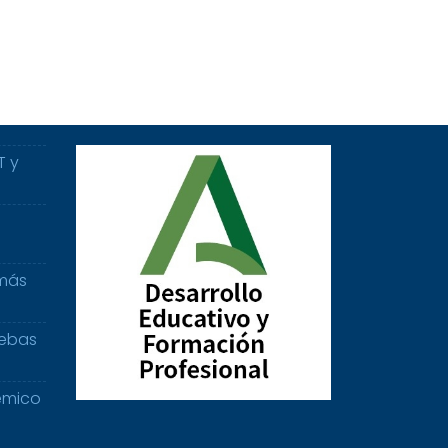
T y
 más
uebas
émico