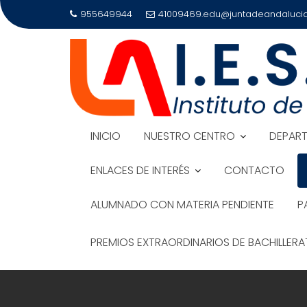
Saltar
955649944
41009469.edu@juntadeandalucia
al
contenido
INICIO
NUESTRO CENTRO
DEPAR
ENLACES DE INTERÉS
CONTACTO
ALUMNADO CON MATERIA PENDIENTE
P
PREMIOS EXTRAORDINARIOS DE BACHILLER