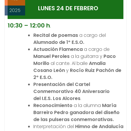
LUNES 24 DE FEBRERO
2025
10:30 – 12:0
0 h
.
Recital de poemas
a cargo del
Alumnado de 1º E.S.O.
Actuación Flamenca
a cargo de
Manuel Peroles
a la guitarra y
Paco
Morillo
al cante. Al baile
Amalia
Cosano León
y
Rocío Ruiz Pachón de
2º E.S.O.
Presentación del Cartel
Conmemorativo 40 Aniversario
del I.E.S. Los Alcores
.
Reconocimiento
a la alumna
María
Barreiro
Pedro
ganadora del diseño
de las pulseras conmemorativas.
Interpretación del
Himno de Andalucía