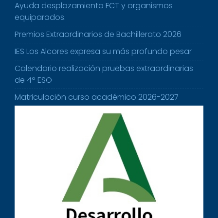
Ayuda desplazamiento FCT y organismos
equiparados.
Premios Extraordinarios de Bachillerato 2026
IES Los Alcores expresa su más profundo pesar
Calendario realización pruebas extraordinarias
de 4º ESO
Matriculación curso académico 2026-2027