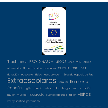
2BACH
3ESO
1ESO
1bach
1BACJ
4eso
25N
ALDEA
cuarto eso
alumnado
B1
certificados
concurso
DELF
donación
educación física
escape-room
Escuela espacio de Paz
Extraescolares
flamenco
familia
francés
inglés
innicia
intercambio
lengua
matriculación
visitas
mujer
música
PSICOLOGÍA
puertas abiertas
taller
vivir y sentir el patrimono