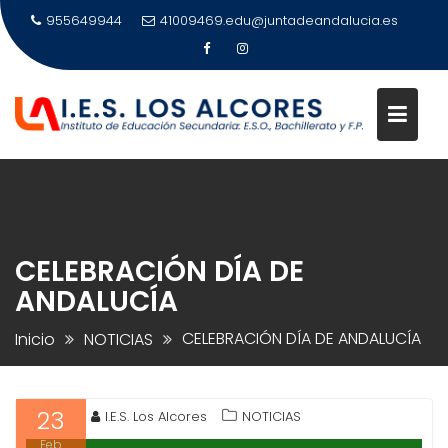
Saltar
955649944
41009469.edu@juntadeandalucia.es
al
contenido
CELEBRACIÓN DÍA DE
ANDALUCÍA
CELEBRACIÓN DÍA DE ANDALUCÍA
Inicio
NOTICIAS
23
I.E.S. Los Alcores
NOTICIAS
Feb